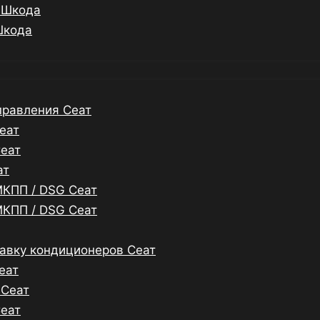
 Шкода
Шкода
правления Сеат
еат
Сеат
ат
МКПП / DSG Сеат
МКПП / DSG Сеат
равку кондиционеров Сеат
еат
 Сеат
Сеат