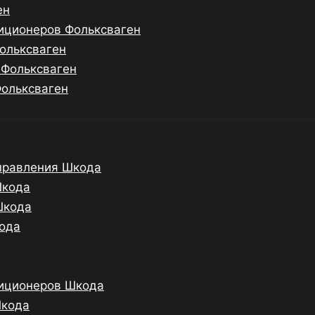
ен
иционеров Фольксваген
ольксваген
 Фольксваген
Фольксваген
управления Шкода
Шкода
Шкода
кода
диционеров Шкода
Шкода