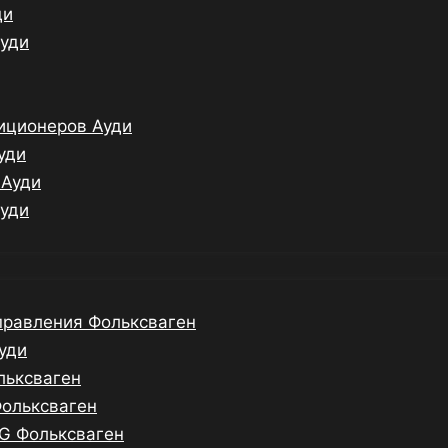
ди
Ауди
иционеров Ауди
уди
 Ауди
Ауди
правления Фольксваген
уди
льксваген
Фольксваген
G Фольксваген