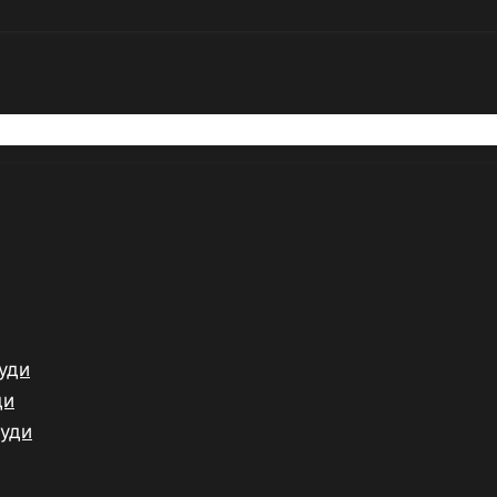
уди
ди
Ауди