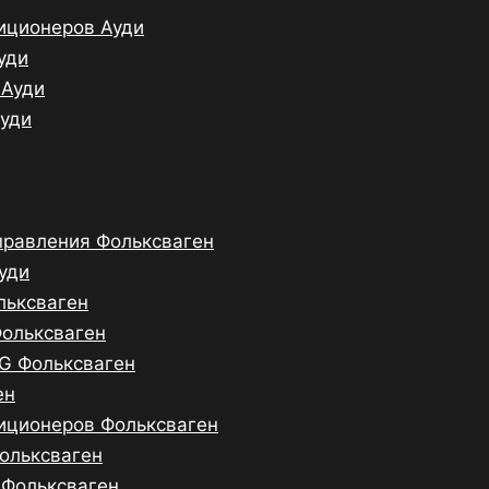
иционеров Ауди
уди
 Ауди
Ауди
правления Фольксваген
уди
льксваген
Фольксваген
G Фольксваген
ен
иционеров Фольксваген
ольксваген
 Фольксваген