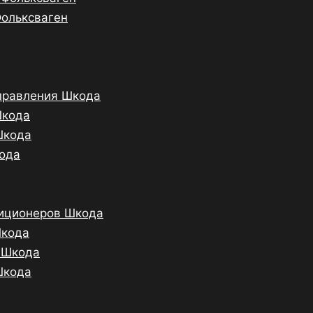
Фольксваген
управления Шкода
Шкода
Шкода
кода
диционеров Шкода
Шкода
 Шкода
Шкода