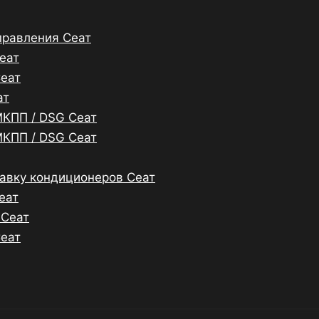
правления Сеат
еат
Сеат
ат
МКПП / DSG Сеат
МКПП / DSG Сеат
равку кондиционеров Сеат
еат
 Сеат
Сеат